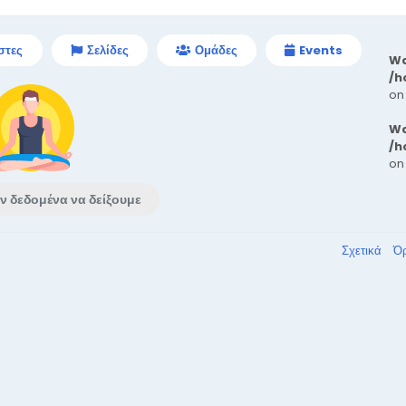
στες
Σελίδες
Ομάδες
Events
Wa
/h
on
Wa
/h
on
ν δεδομένα να δείξουμε
Σχετικά
Ό