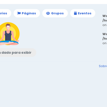
rios
Páginas
Grupos
Eventos
Wa
/h
on
Wa
/h
on
dado para exibir
Sob