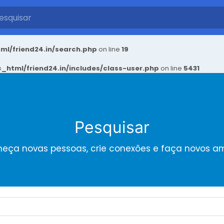
ml/friend24.in/search.php
on line
19
_html/friend24.in/includes/class-user.php
on line
5431
Pesquisar
eça novas pessoas, crie conexões e faça novos a