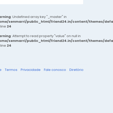
rning
: Undefined array key "_master" in
ome/senmarri/public_html/friend24.in/content/themes/def
 line
24
rning
: Attempt to read property "value" on null in
ome/senmarri/public_html/friend24.in/content/themes/def
 line
24
re
Termos
Privacidade
Fale conosco
Diretório