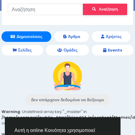
Αναζήτηση
Δημοσιεύσεις
Άρθρα
Χρήστες
Σελίδες
Ομάδες
Events
δεν υπάρχουν δεδομένα να δείξουμε
Warning
: Undefined array key "_master" in
/home/senmarri/public_html/friend24.in/content/themes/
on line
24
Αυτή η online Κοινότητα χρησιμοποιεί
Warning
: Attempt to read property "value" on null in