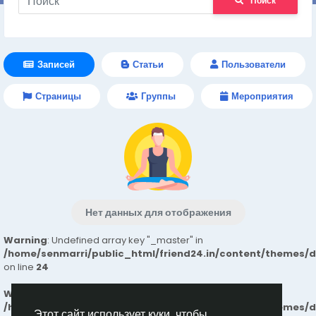
Поиск
Записей
Статьи
Пользователи
Страницы
Группы
Мероприятия
Нет данных для отображения
Warning
: Undefined array key "_master" in
/home/senmarri/public_html/friend24.in/content/themes/
on line
24
Warning
: Attempt to read property "value" on null in
/home/senmarri/public_html/friend24.in/content/themes/
Этот сайт использует куки, чтобы