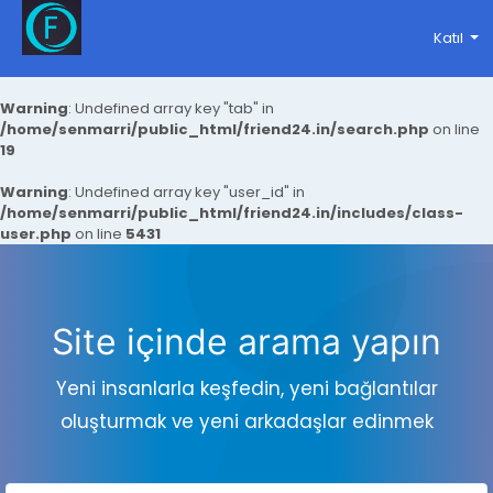
Katıl
Warning
: Undefined array key "tab" in
/home/senmarri/public_html/friend24.in/search.php
on line
19
Warning
: Undefined array key "user_id" in
/home/senmarri/public_html/friend24.in/includes/class-
user.php
on line
5431
Site içinde arama yapın
Yeni insanlarla keşfedin, yeni bağlantılar
oluşturmak ve yeni arkadaşlar edinmek