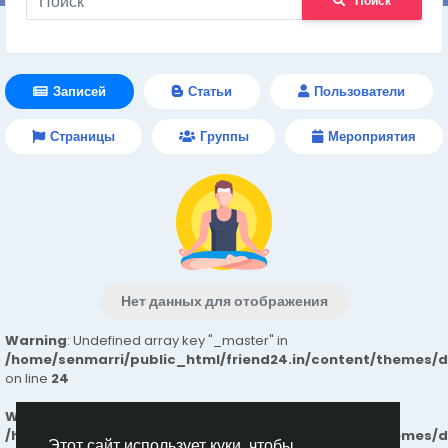
Поиск
Записей
Статьи
Пользователи
Страницы
Группы
Мероприятия
Нет данных для отображения
Warning
: Undefined array key "_master" in
/home/senmarri/public_html/friend24.in/content/themes/
on line
24
Warning
: Attempt to read property "value" on null in
/home/senmarri/public_html/friend24.in/content/themes/
Этот сайт использует куки, чтобы