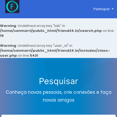
Participar
Warning
: Undefined array key "tab" in
/home/senmarri/public_html/friend24.in/search.php
on line
19
Warning
: Undefined array key "user_id" in
/home/senmarri/public_html/friend24.in/includes/class-
user.php
on line
5431
Pesquisar
Conheça novas pessoas, crie conexões e faça
novos amigos