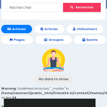
Rechercher
Articles
Articles
Utilisateurs
Pages
Groupes
Events
No data to show
Warning
: Undefined array key "_master" in
/home/senmarri/public_html/friend24.in/content/themes/
on line
24
Warning
: Attempt to read property "value" on null in