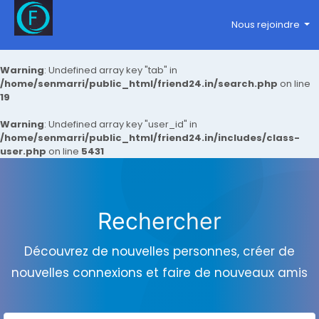
Nous rejoindre
Warning
: Undefined array key "tab" in
/home/senmarri/public_html/friend24.in/search.php
on line
19
Warning
: Undefined array key "user_id" in
/home/senmarri/public_html/friend24.in/includes/class-
user.php
on line
5431
Rechercher
Découvrez de nouvelles personnes, créer de
nouvelles connexions et faire de nouveaux amis