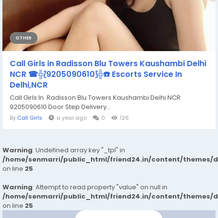
OTHER
Call Girls in Radisson Blu Towers Kaushambi Delhi
NCR ☎╬⟅9205090610⟆╬☎️ Escorts Service In
Delhi,NCR
Call Girls In Radisson Blu Towers Kaushambi Delhi NCR
9205090610 Door Step Delivery...
By
Call Girls
a year ago
0
126
Warning
: Undefined array key "_tpl" in
/home/senmarri/public_html/friend24.in/content/themes/
on line
25
Warning
: Attempt to read property "value" on null in
/home/senmarri/public_html/friend24.in/content/themes/
on line
25