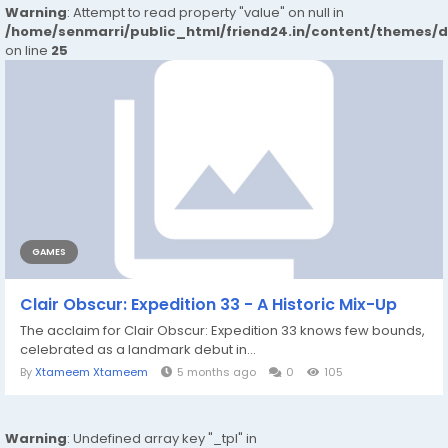
Warning
: Attempt to read property "value" on null in
/home/senmarri/public_html/friend24.in/content/themes/
on line
25
GAMES
Clair Obscur: Expedition 33 - A Historic Mix-Up
The acclaim for Clair Obscur: Expedition 33 knows few bounds,
celebrated as a landmark debut in...
By
Xtameem Xtameem
5 months ago
0
105
Warning
: Undefined array key "_tpl" in