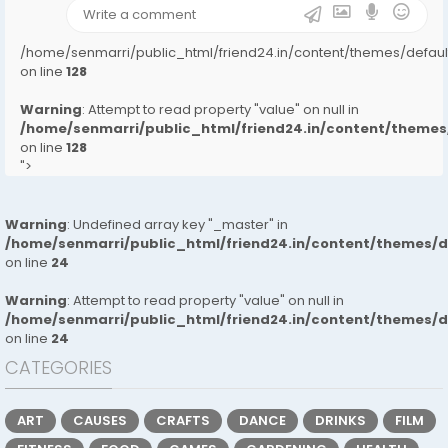
/home/senmarri/public_html/friend24.in/content/themes/defa
on line
128
Warning
: Attempt to read property "value" on null in
/home/senmarri/public_html/friend24.in/content/them
on line
128
">
Warning
: Undefined array key "_master" in
/home/senmarri/public_html/friend24.in/content/themes/
on line
24
Warning
: Attempt to read property "value" on null in
/home/senmarri/public_html/friend24.in/content/themes/
on line
24
CATEGORIES
ART
CAUSES
CRAFTS
DANCE
DRINKS
FILM