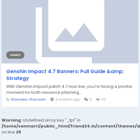
GAMES
Genshin Impact 4.7 Banners: Pull Guide &amp;
Strategy
With Genshin Impact patch 4.7 now live, you're facing a pivotal
moment for both resource planning...
By
Xtameem Xtameem
3 months ago
0
112
Warning
: Undefined array key "_tpl" in
/home/senmarri/public_html/friend24.in/content/themes/
on line
25