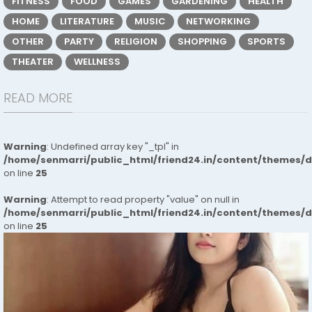
FITNESS
FOOD
GAMES
GARDENING
HEALTH
HOME
LITERATURE
MUSIC
NETWORKING
OTHER
PARTY
RELIGION
SHOPPING
SPORTS
THEATER
WELLNESS
READ MORE
Warning
: Undefined array key "_tpl" in
/home/senmarri/public_html/friend24.in/content/themes/
on line
25
Warning
: Attempt to read property "value" on null in
/home/senmarri/public_html/friend24.in/content/themes/
on line
25