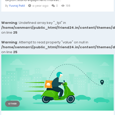
By
Yuvraj Patil
a year ago
0
198
Warning
: Undefined array key "_tpl" in
/home/senmarri/public_html/friend24.in/content/themes/
on line
25
Warning
: Attempt to read property "value" on null in
/home/senmarri/public_html/friend24.in/content/themes/
on line
25
OTHER