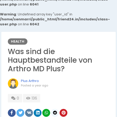
user.php
on line
6041
Warning
: Undefined array key "user_id" in
/home/senmarri/public_html/friend24.in/includes/class-
user.php
on line
6042
HEALTH
Was sind die
Hauptbestandteile von
Arthro MD Plus?
Plus Arthro
Posted
a year ago
0
136