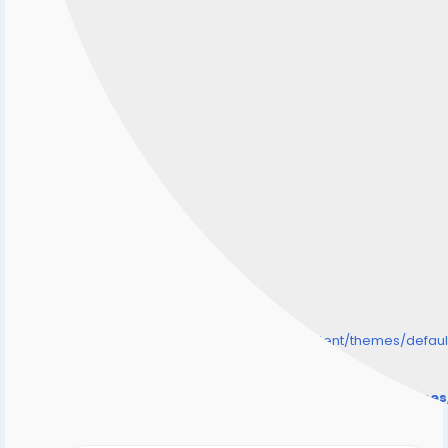
/home/senmarri/public_html/friend24.in/content/themes/defa
" style="background-image:url(
Warning
: Undefined array key "user_picture" in
/home/senmarri/public_html/friend24.in/content/theme
on line
31
);">